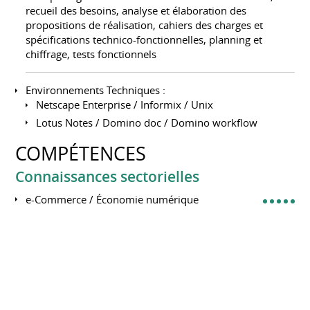
recueil des besoins, analyse et élaboration des
propositions de réalisation, cahiers des charges et
spécifications technico-fonctionnelles, planning et
chiffrage, tests fonctionnels
Environnements Techniques :
Netscape Enterprise / Informix / Unix
Lotus Notes / Domino doc / Domino workflow
COMPÉTENCES
Connaissances sectorielles
e-Commerce / Économie numérique
Banque-Assurance /FinTech
Alternative Payment Methods
Hospitality - Online Travel Booking
Real Estate / PropTech
Telecom / Opérateur Mobile
Médias et Réseaux Sociaux / AdTech